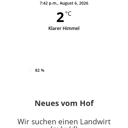
7:42 p.m.,
August 6, 2026
2
°C
Klarer Himmel
Wind Gust:
4 mph
Clouds:
3%
Sunrise:
8:01 am
Sunset:
3:58 pm
82 %
Neues vom Hof
Wir suchen einen Landwirt