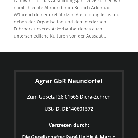
Landwirt: Für das Ausbildungsjahr 2026 suchen wir
nämlich echte Allrounder im Bereich Ackerbau.
Während deiner dreijährigen Ausbildung lernst du
neben der Organisation und dem modernen
Fuhrpark unseres Ackerbaubetriebes auch
unterschiedliche Kulturen von der Aussaat...
Agrar GbR Naundörfel
Zum Gosetal 28 01665 Diera-Zehren
USt-ID: DE140601572
Vertreten durch:
Die Gesellschafter René Heidig & Martin